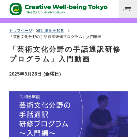
メニュー
アクセシビリティ対応のあるイベントを探す
トップページ
取組事例を知る
「芸術文化分野の手話通訳研修プログラム」入門動画
「芸術文化分野の手話通訳研修
取組事例を知る
プログラム」入門動画
都立文化施設ガイド
2025年3月28日 (金曜日)
鑑賞・参画サポートへの支援・助成
だれもが文化でつながる会議