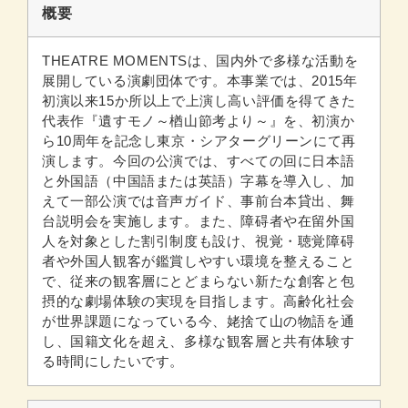
概要
THEATRE MOMENTSは、国内外で多様な活動を
展開している演劇団体です。本事業では、2015年
初演以来15か所以上で上演し高い評価を得てきた
代表作『遺すモノ～楢山節考より～』を、初演か
ら10周年を記念し東京・シアターグリーンにて再
演します。今回の公演では、すべての回に日本語
と外国語（中国語または英語）字幕を導入し、加
えて一部公演では音声ガイド、事前台本貸出、舞
台説明会を実施します。また、障碍者や在留外国
人を対象とした割引制度も設け、視覚・聴覚障碍
者や外国人観客が鑑賞しやすい環境を整えること
で、従来の観客層にとどまらない新たな創客と包
摂的な劇場体験の実現を目指します。高齢化社会
が世界課題になっている今、姥捨て山の物語を通
し、国籍文化を超え、多様な観客層と共有体験す
る時間にしたいです。