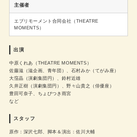
主催者
エブリモーメント合同会社（THEATRE
MOMENTS）
出演
中原くれあ（THEATRE MOMENTS）
佐藤滋（滋企画、青年団）、石村みか（てがみ座）
大窪晶（演劇集団円）、鈴村近雄
久井正樹（演劇集団円）、野々山貴之（俳優座）
豊田可奈子、ちょびつき雨宮
など
スタッフ
原作：深沢七郎、脚本＆演出：佐川大輔