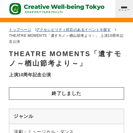
メニュー
アクセシビリティ対応のあるイベントを探す
トップページ
アクセシビリティ対応のあるイベントを探す
THEATRE MOMENTS「遺すモノ～楢山節考より～」 上演10周年記
念公演
取組事例を知る
THEATRE MOMENTS「遺すモ
ノ～楢山節考より～」
都立文化施設ガイド
上演10周年記念公演
鑑賞・参画サポートへの支援・助成
終了しました
だれもが文化でつながる会議
ジャンル
演劇・ミュージカル・ダンス