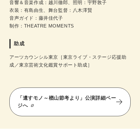
音響＆音楽作成：越川徹郎、照明：宇野敦子
衣装：有島由生、舞台監督：八木澤賢
音声ガイド：藤井佳代子
制作：THEATRE MOMENTS
助成
アーツカウンシル東京［東京ライブ・ステージ応援助
成／東京芸術文化鑑賞サポート助成］
「遺すモノ～楢山節考より」公演詳細ペー
ジへ