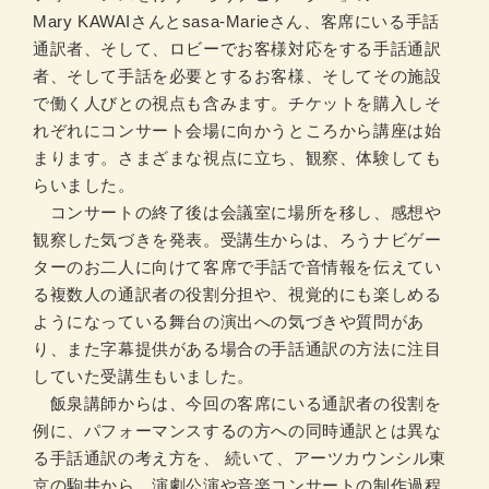
Mary KAWAIさんとsasa-Marieさん、客席にいる手話
通訳者、そして、ロビーでお客様対応をする手話通訳
者、そして手話を必要とするお客様、そしてその施設
で働く人びとの視点も含みます。チケットを購入しそ
れぞれにコンサート会場に向かうところから講座は始
まります。さまざまな視点に立ち、観察、体験しても
らいました。
コンサートの終了後は会議室に場所を移し、感想や
観察した気づきを発表。受講生からは、ろうナビゲー
ターのお二人に向けて客席で手話で音情報を伝えてい
る複数人の通訳者の役割分担や、視覚的にも楽しめる
ようになっている舞台の演出への気づきや質問があ
り、また字幕提供がある場合の手話通訳の方法に注目
していた受講生もいました。
飯泉講師からは、今回の客席にいる通訳者の役割を
例に、パフォーマンスするの方への同時通訳とは異な
る手話通訳の考え方を、 続いて、アーツカウンシル東
京の駒井から、演劇公演や音楽コンサートの制作過程