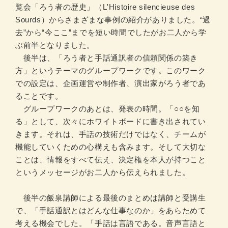
覧会「ろう者の歴史」（L'Histoire silencieuse des
Sourds）からさまざまな事例の紹介がありました。“過
去”から“今ここ”までを短い時間でしたがお二人から学
ぶ前半となりました。
後半は、「ろう者と手話通訳者の信頼関係の築き
方」というテーマのグループワークです。このワーク
での設定は、企画運営や制作者、演出家がろう者であ
ることです。
グループワークのあとは、発表の時間。「○○を知
る」として、次々にホワイトボードに書き出されてい
きます。それは、手話の技術だけではなく、チームが
機能していくための心構えも含みます。そして大切な
ことは、情報をすべて伝え、決定権を本人が持つこと
というメッセージがお二人から伝えられました。
後半の飯泉講師による最後のまとめは講師と受講生
で、「手話通訳とはどんな仕事なのか」をあらためて
考える機会でした。「手話は言語である。音声言語と