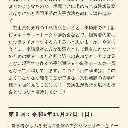
はどのようなものか、場面ごとに求められる通訳業務
とはなにかと専門用語の入手方法を教わり講座は終
了。
芸術文化分野の手話通訳というと、美術館での手話
付きギャラリートークや講演会などで、鑑賞者の前に
たつ姿をイメージする方も多いと思いますが、今回の
ように、手話話者の方が出演者として舞台にたつとき
のための稽古、また企画会議への参加など、表には見
えない場面でも多くの手話通訳者が制作チームの一員
となって活躍しています。この７回目の講座は、この
ようになかなか知ることができない文化施設の現場の
様子を垣間見ることにより、受講生が視野を広げる機
会となったと期待しています。
第８回：令和6年11月17日（日）
当事者からみる美術館全体のアクセシビリティとドー