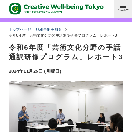
メニュー
アクセシビリティ対応のあるイベントを探す
トップページ
取組事例を知る
令和6年度「芸術文化分野の手話通訳研修プログラム」レポート3
令和6年度「芸術文化分野の手話
取組事例を知る
通訳研修プログラム」レポート3
都立文化施設ガイド
2024年11月25日 (月曜日)
鑑賞・参画サポートへの支援・助成
だれもが文化でつながる会議