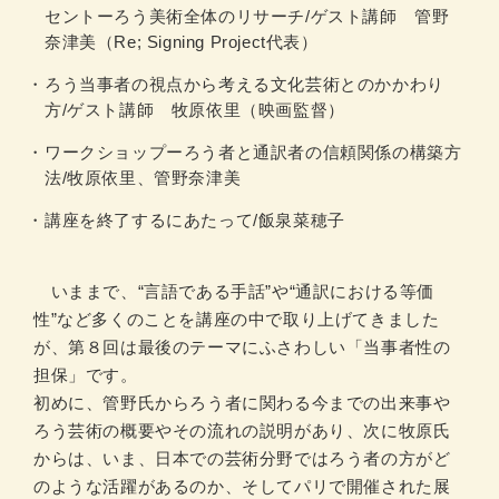
セントーろう美術全体のリサーチ/ゲスト講師 管野
奈津美（Re; Signing Project代表）
ろう当事者の視点から考える文化芸術とのかかわり
方/ゲスト講師 牧原依里（映画監督）
ワークショップーろう者と通訳者の信頼関係の構築方
法/牧原依里、管野奈津美
講座を終了するにあたって/飯泉菜穂子
いままで、“言語である手話”や“通訳における等価
性”など多くのことを講座の中で取り上げてきました
が、第８回は最後のテーマにふさわしい「当事者性の
担保」です。
初めに、管野氏からろう者に関わる今までの出来事や
ろう芸術の概要やその流れの説明があり、次に牧原氏
からは、いま、日本での芸術分野ではろう者の方がど
のような活躍があるのか、そしてパリで開催された展